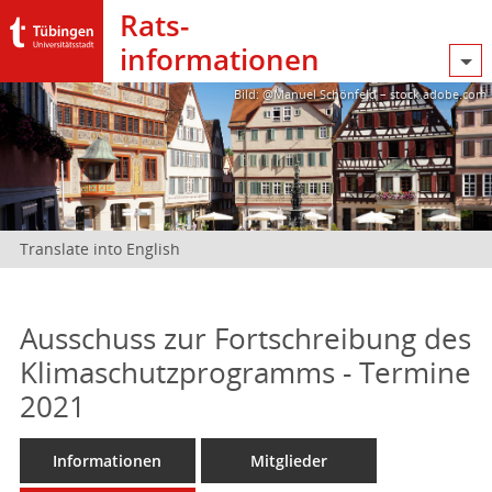
Rats­
informationen
Bild: @Manuel Schönfeld – stock.adobe.com
Translate into English
Ausschuss zur Fortschreibung des
Klimaschutzprogramms - Termine
2021
Informationen
Mitglieder