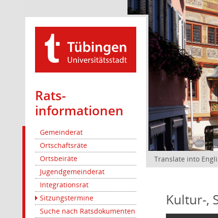
Rats­
informationen
Gemeinderat
Ortschaftsräte
Ortsbeiräte
Translate into Engl
Jugendgemeinderat
Integrationsrat
Kultur-,
Sitzungstermine
Suche nach Ratsdokumenten