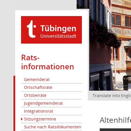
Rats­
informationen
Gemeinderat
Ortschaftsräte
Ortsbeiräte
Translate into Engl
Jugendgemeinderat
Integrationsrat
Altenhil
Sitzungstermine
Suche nach Ratsdokumenten