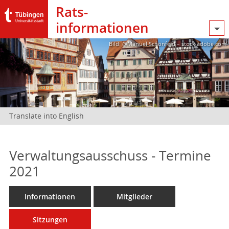
Rats­
informationen
Bild: @Manuel Schönfeld – stock.adobe.com
Translate into English
Verwaltungsausschuss - Termine
2021
Informationen
Mitglieder
Sitzungen