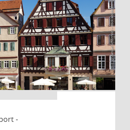
Bild: @Manuel Schönfeld – stock.adobe.com
port -