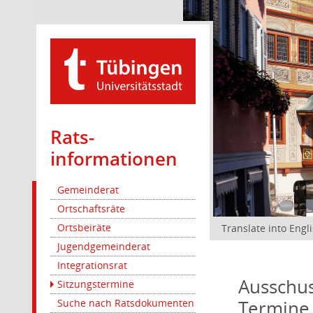
Rats­
informationen
Gemeinderat
Ortschaftsräte
Ortsbeiräte
Translate into Engl
Jugendgemeinderat
Integrationsrat
Ausschus
Sitzungstermine
Termine
Suche nach Ratsdokumenten