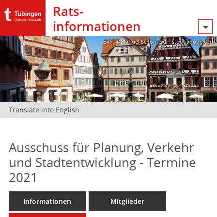
Rats­
informationen
Bild: @Manuel Schönfeld – stock.adobe.com
Translate into English
Ausschuss für Planung, Verkehr
und Stadtentwicklung - Termine
2021
Informationen
Mitglieder