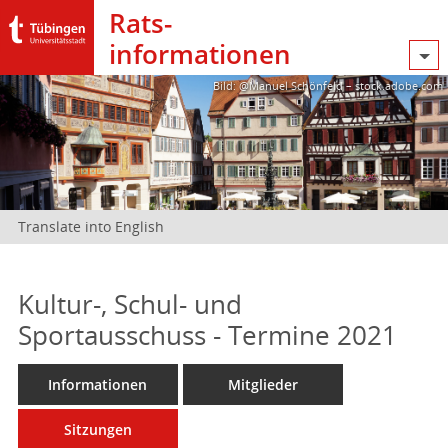
Rats­
informationen
Bild: @Manuel Schönfeld – stock.adobe.com
Translate into English
Kultur-, Schul- und
Sportausschuss - Termine 2021
Informationen
Mitglieder
Sitzungen