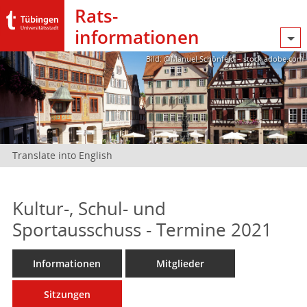
Rats­
informationen
Bild: @Manuel Schönfeld – stock.adobe.com
Translate into English
Kultur-, Schul- und
Sportausschuss - Termine 2021
Informationen
Mitglieder
Sitzungen