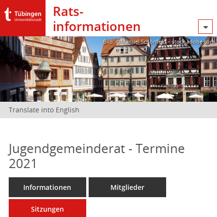
Rats­
informationen
Bild: @Manuel Schönfeld – stock.adobe.com
Translate into English
Jugendgemeinderat - Termine
2021
Informationen
Mitglieder
Sitzungen