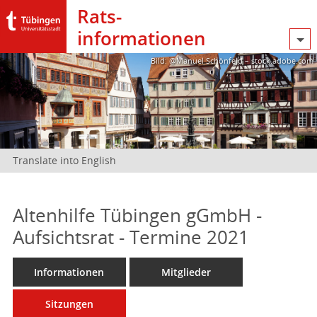
Rats­
informationen
Bild: @Manuel Schönfeld – stock.adobe.com
Translate into English
Altenhilfe Tübingen gGmbH -
Aufsichtsrat - Termine 2021
Informationen
Mitglieder
Sitzungen