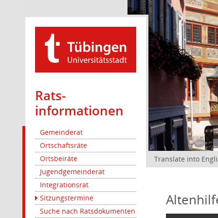
Rats­
informationen
Gemeinderat
Ortschaftsräte
Ortsbeiräte
Translate into Engl
Jugendgemeinderat
Integrationsrat
Altenhil
Sitzungstermine
Suche nach Ratsdokumenten