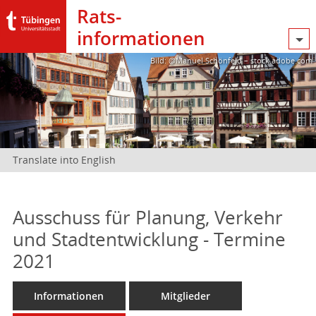
Rats­
informationen
Bild: @Manuel Schönfeld – stock.adobe.com
Translate into English
Ausschuss für Planung, Verkehr
und Stadtentwicklung - Termine
2021
Informationen
Mitglieder