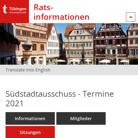
Rats­
informationen
Bild: @Manuel Schönfeld – stock.adobe.com
Translate into English
Südstadtausschuss - Termine
2021
Informationen
Mitglieder
Sitzungen