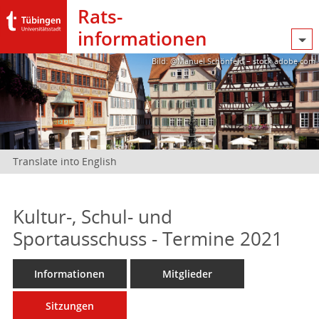
Rats­
informationen
Bild: @Manuel Schönfeld – stock.adobe.com
Translate into English
Kultur-, Schul- und
Sportausschuss - Termine 2021
Informationen
Mitglieder
Sitzungen