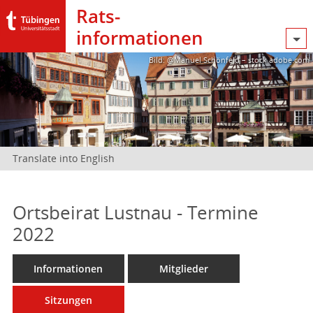
Rats­
informationen
Bild: @Manuel Schönfeld – stock.adobe.com
Translate into English
Ortsbeirat Lustnau - Termine
2022
Informationen
Mitglieder
Sitzungen