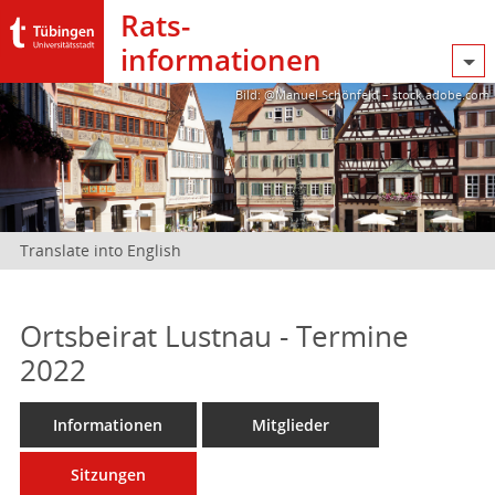
Rats­
informationen
Bild: @Manuel Schönfeld – stock.adobe.com
Translate into English
Ortsbeirat Lustnau - Termine
2022
Informationen
Mitglieder
Sitzungen