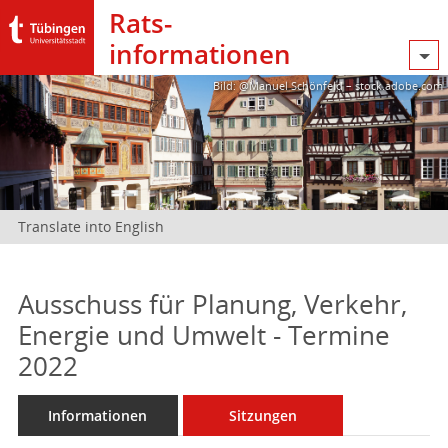
Rats­
informationen
Bild: @Manuel Schönfeld – stock.adobe.com
Translate into English
Ausschuss für Planung, Verkehr,
Energie und Umwelt - Termine
2022
Informationen
Sitzungen