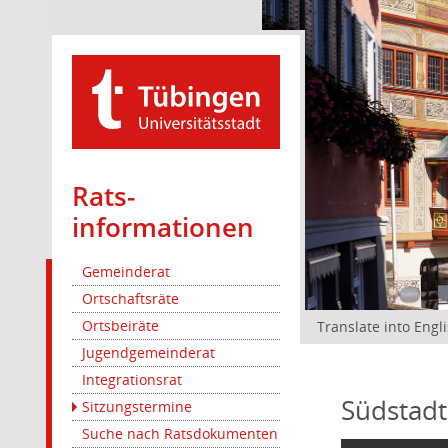
Rats­
informationen
Gemeinderat
Ortschaftsräte
Ortsbeiräte
Translate into Engl
Jugendgemeinderat
Integrationsrat
Südstadt
Sitzungstermine
Suche nach Ratsdokumenten