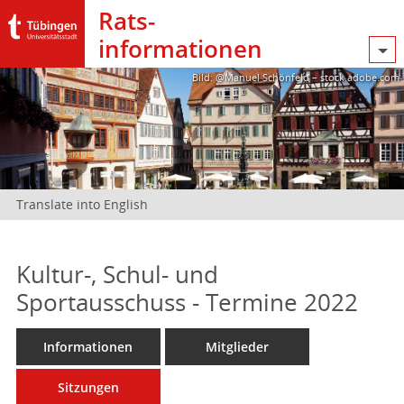
Rats­
informationen
Bild: @Manuel Schönfeld – stock.adobe.com
Translate into English
Kultur-, Schul- und
Sportausschuss - Termine 2022
Informationen
Mitglieder
Sitzungen