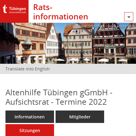
Rats­
informationen
Bild: @Manuel Schönfeld – stock.adobe.com
Translate into English
Altenhilfe Tübingen gGmbH -
Aufsichtsrat - Termine 2022
Informationen
Mitglieder
Sitzungen