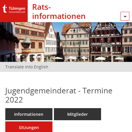
Rats­
informationen
Bild: @Manuel Schönfeld – stock.adobe.com
Translate into English
Jugendgemeinderat - Termine
2022
Informationen
Mitglieder
Sitzungen