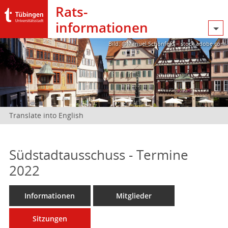
Rats­
informationen
Bild: @Manuel Schönfeld – stock.adobe.com
Translate into English
Südstadtausschuss - Termine
2022
Informationen
Mitglieder
Sitzungen