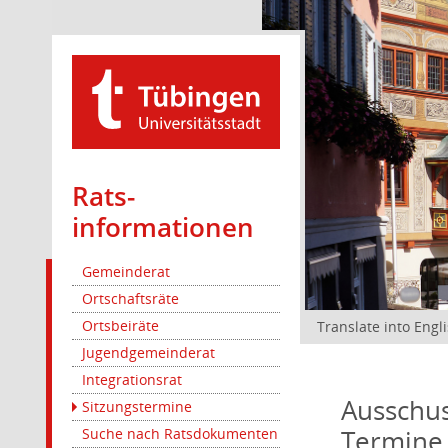
Rats­
informationen
Gemeinderat
Ortschaftsräte
Ortsbeiräte
Translate into Engl
Jugendgemeinderat
Integrationsrat
Ausschus
Sitzungstermine
Termine
Suche nach Ratsdokumenten