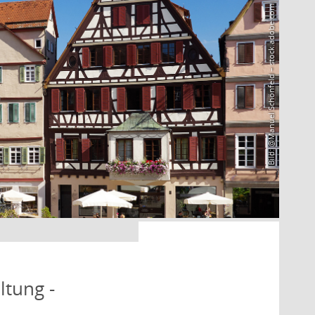
Bild: @Manuel Schönfeld – stock.adobe.com
ltung -