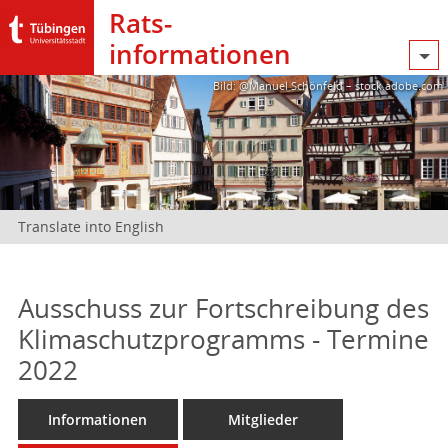
Rats­
informationen
Bild: @Manuel Schönfeld – stock.adobe.com
Translate into English
Ausschuss zur Fortschreibung des
Klimaschutzprogramms - Termine
2022
Informationen
Mitglieder