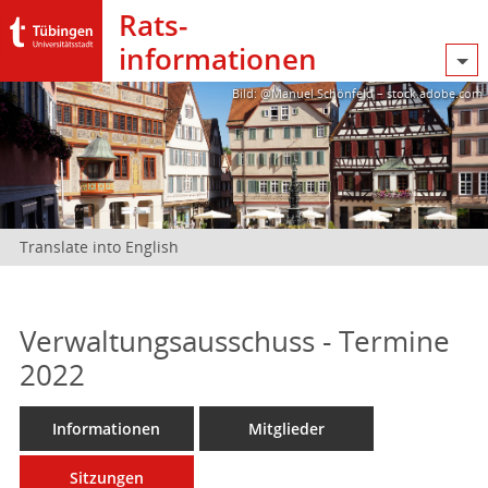
Rats­
informationen
Bild: @Manuel Schönfeld – stock.adobe.com
Translate into English
Verwaltungsausschuss - Termine
2022
Informationen
Mitglieder
Sitzungen