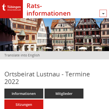
Rats­
informationen
Bild: @Manuel Schönfeld – stock.adobe.com
Translate into English
Ortsbeirat Lustnau - Termine
2022
Informationen
Mitglieder
Sitzungen