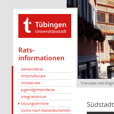
Rats­
informationen
Gemeinderat
Ortschaftsräte
Ortsbeiräte
Translate into Engl
Jugendgemeinderat
Integrationsrat
Südstadt
Sitzungstermine
Suche nach Ratsdokumenten