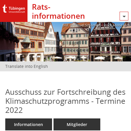
Rats­
informationen
Bild: @Manuel Schönfeld – stock.adobe.com
Translate into English
Ausschuss zur Fortschreibung des
Klimaschutzprogramms - Termine
2022
Informationen
Mitglieder