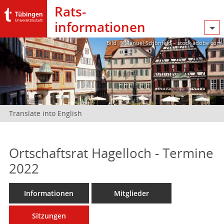
Rats­
informationen
Bild: @Manuel Schönfeld – stock.adobe.com
Translate into English
Ortschaftsrat Hagelloch - Termine
2022
Informationen
Mitglieder
Sitzungen