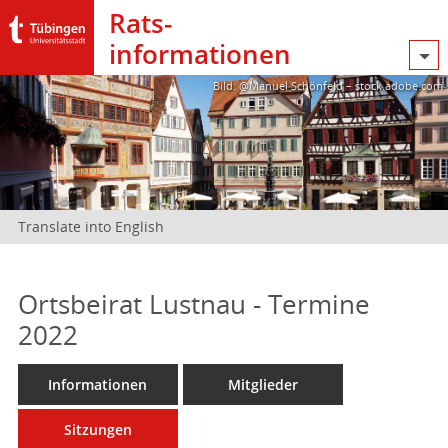
Rats­
informationen
Bild: @Manuel Schönfeld – stock.adobe.com
Translate into English
Ortsbeirat Lustnau - Termine
2022
Informationen
Mitglieder
Sitzungen