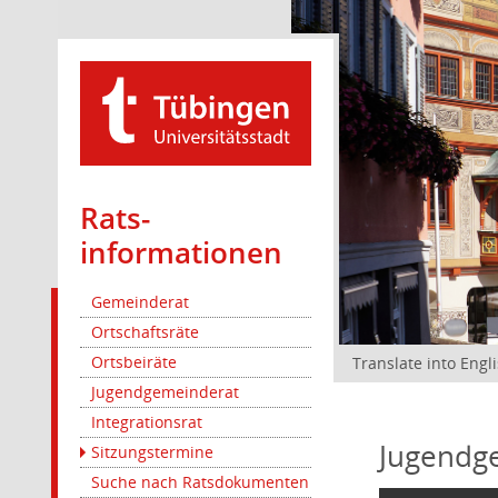
Rats­
informationen
Gemeinderat
Ortschaftsräte
Ortsbeiräte
Translate into Engl
Jugendgemeinderat
Integrationsrat
Jugendg
Sitzungstermine
Suche nach Ratsdokumenten