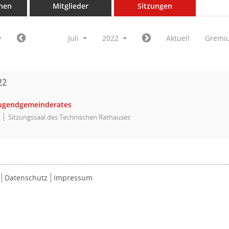
nen
Mitglieder
Sitzungen
Juli
2022
Aktuell
Gremi
22
Jugendgemeinderates
Sitzungssaal des Technischen Rathauses
Datenschutz
Impressum