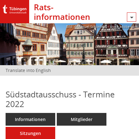
Rats­
informationen
Bild: @Manuel Schönfeld – stock.adobe.com
Translate into English
Südstadtausschuss - Termine
2022
Informationen
Mitglieder
Sitzungen