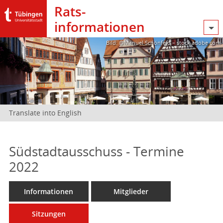
Rats­
informationen
Bild: @Manuel Schönfeld – stock.adobe.com
Translate into English
Südstadtausschuss - Termine
2022
Informationen
Mitglieder
Sitzungen