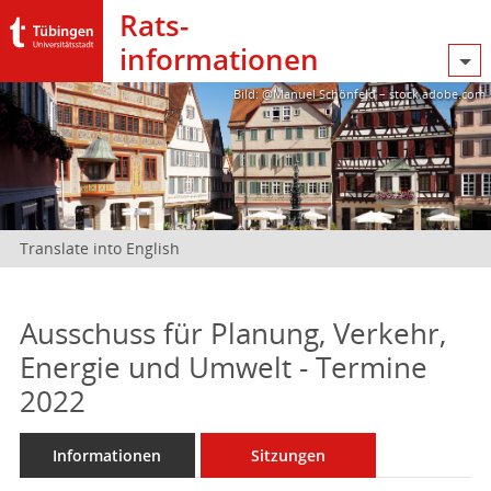
Rats­
informationen
Bild: @Manuel Schönfeld – stock.adobe.com
Translate into English
Ausschuss für Planung, Verkehr,
Energie und Umwelt - Termine
2022
Informationen
Sitzungen