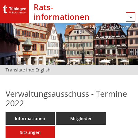
Rats­
informationen
Bild: @Manuel Schönfeld – stock.adobe.com
Translate into English
Verwaltungsausschuss - Termine
2022
Informationen
Mitglieder
Sitzungen