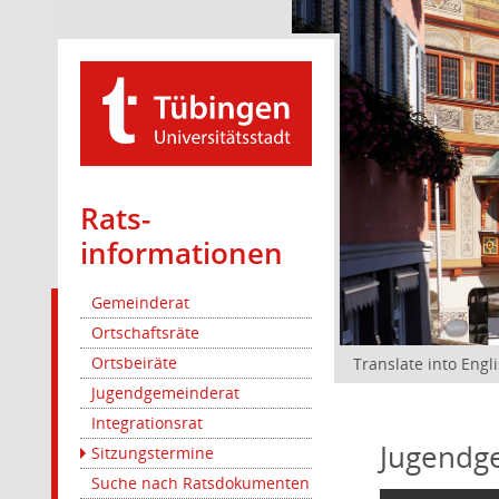
Rats­
informationen
Gemeinderat
Ortschaftsräte
Ortsbeiräte
Translate into Engl
Jugendgemeinderat
Integrationsrat
Jugendg
Sitzungstermine
Suche nach Ratsdokumenten