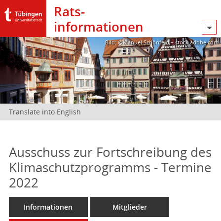
Rats­
informationen
Bild: @Manuel Schönfeld – stock.adobe.com
Translate into English
Ausschuss zur Fortschreibung des
Klimaschutzprogramms - Termine
2022
Informationen
Mitglieder