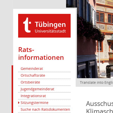
Rats­
informationen
Gemeinderat
Ortschaftsräte
Ortsbeiräte
Translate into Engl
Jugendgemeinderat
Integrationsrat
Ausschus
Sitzungstermine
Klimasc
Suche nach Ratsdokumenten