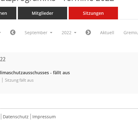
nen
Mitglieder
Sitzungen
September
2022
Aktuell
Gremi
022
limaschutzausschusses - fällt aus
Sitzung fällt aus
Datenschutz
Impressum