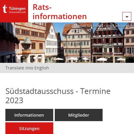
Rats­
informationen
Bild: @Manuel Schönfeld – stock.adobe.com
Translate into English
Südstadtausschuss - Termine
2023
Informationen
Mitglieder
Sitzungen