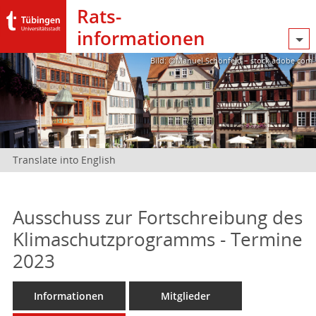
Rats­
informationen
Bild: @Manuel Schönfeld – stock.adobe.com
Translate into English
Ausschuss zur Fortschreibung des
Klimaschutzprogramms - Termine
2023
Informationen
Mitglieder