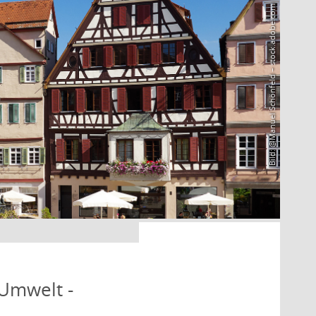
Bild: @Manuel Schönfeld – stock.adobe.com
 Umwelt -