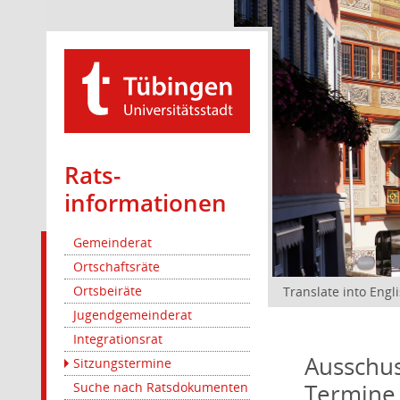
Rats­
informationen
Gemeinderat
Ortschaftsräte
Ortsbeiräte
Translate into Engl
Jugendgemeinderat
Integrationsrat
Ausschus
Sitzungstermine
Termine
Suche nach Ratsdokumenten