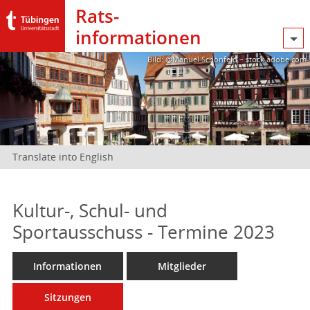
Rats­
informationen
Bild: @Manuel Schönfeld – stock.adobe.com
Translate into English
Kultur-, Schul- und
Sportausschuss - Termine 2023
Informationen
Mitglieder
Sitzungen