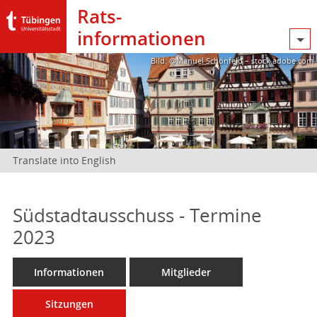
Rats­
informationen
Bild: @Manuel Schönfeld – stock.adobe.com
Translate into English
Südstadtausschuss - Termine
2023
Informationen
Mitglieder
Sitzungen