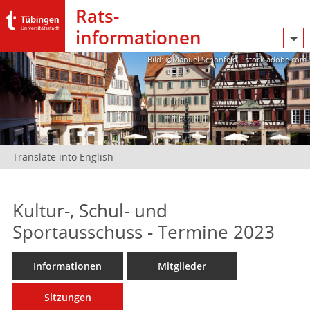
Rats­
informationen
Bild: @Manuel Schönfeld – stock.adobe.com
Translate into English
Kultur-, Schul- und
Sportausschuss - Termine 2023
Informationen
Mitglieder
Sitzungen