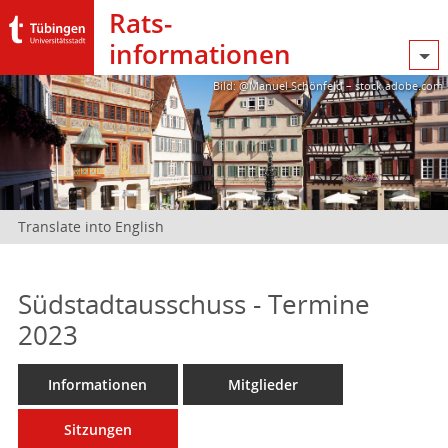
Rats­
informationen
Bild: @Manuel Schönfeld – stock.adobe.com
Translate into English
Südstadtausschuss - Termine
2023
Informationen
Mitglieder
Sitzungen