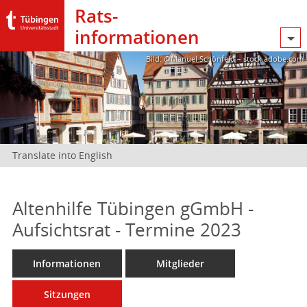
Rats­
informationen
Bild: @Manuel Schönfeld – stock.adobe.com
Translate into English
Altenhilfe Tübingen gGmbH -
Aufsichtsrat - Termine 2023
Informationen
Mitglieder
Sitzungen