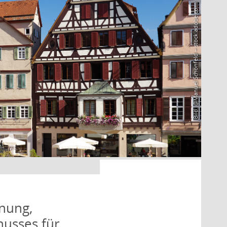
Bild: @Manuel Schönfeld – stock.adobe.com
nung,
husses für