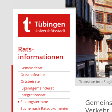
Rats­
informationen
Gemeinderat
Ortschaftsräte
Ortsbeiräte
Translate into Engl
Jugendgemeinderat
Integrationsrat
Gemeinsa
Sitzungstermine
Verkehr 
Suche nach Ratsdokumenten