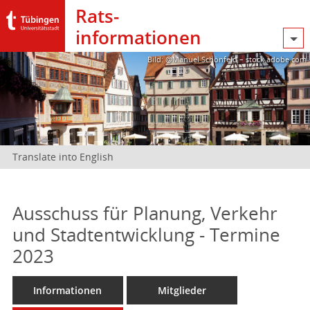
Rats­
informationen
Bild: @Manuel Schönfeld – stock.adobe.com
Translate into English
Ausschuss für Planung, Verkehr
und Stadtentwicklung - Termine
2023
Informationen
Mitglieder