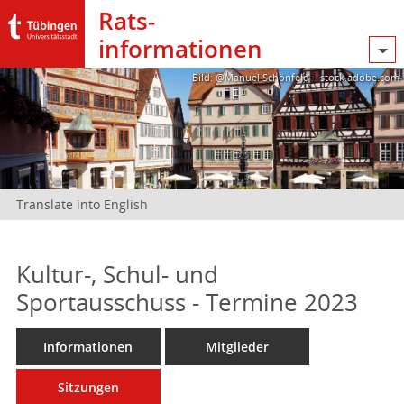
Rats­
informationen
Bild: @Manuel Schönfeld – stock.adobe.com
Translate into English
Kultur-, Schul- und
Sportausschuss - Termine 2023
Informationen
Mitglieder
Sitzungen