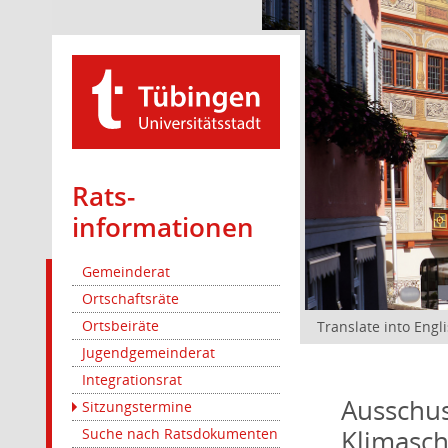
Rats­
informationen
Gemeinderat
Ortschaftsräte
Ortsbeiräte
Translate into Engl
Jugendgemeinderat
Integrationsrat
Ausschus
Sitzungstermine
Klimasc
Suche nach Ratsdokumenten