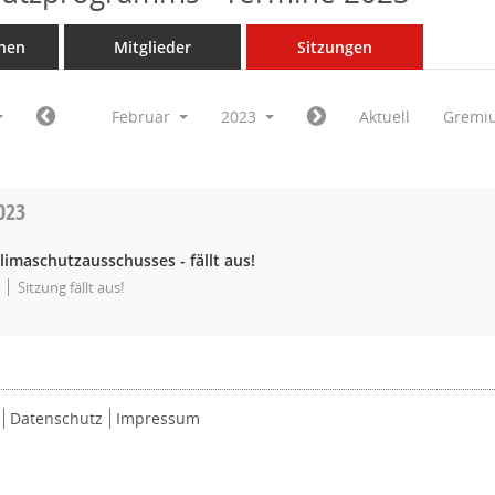
nen
Mitglieder
Sitzungen
Februar
2023
Aktuell
Gremi
023
limaschutzausschusses - fällt aus!
Sitzung fällt aus!
Datenschutz
Impressum